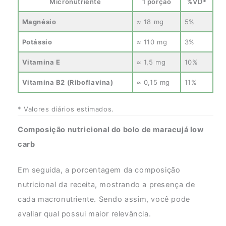
Micronutriente
1 porção
%VD*
Magnésio
≈ 18 mg
5%
Potássio
≈ 110 mg
3%
Vitamina E
≈ 1,5 mg
10%
Vitamina B2 (Riboflavina)
≈ 0,15 mg
11%
* Valores diários estimados.
Composição nutricional do bolo de maracujá low
carb
Em seguida, a porcentagem da composição
nutricional da receita, mostrando a presença de
cada macronutriente. Sendo assim, você pode
avaliar qual possui maior relevância.