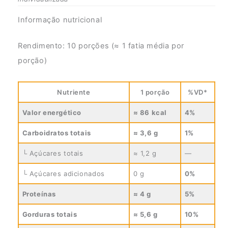
Informação nutricional
Rendimento: 10 porções (≈ 1 fatia média por
porção)
Nutriente
1 porção
%VD*
Valor energético
≈ 86 kcal
4%
Carboidratos totais
≈ 3,6 g
1%
└ Açúcares totais
≈ 1,2 g
—
└ Açúcares adicionados
0 g
0%
Proteínas
≈ 4 g
5%
Gorduras totais
≈ 5,6 g
10%