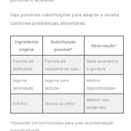
gorduras e açúcares
Veja possíveis substituições para adaptar a receita
conforme preferências alimentares.
Ingrediente
Substituição
Observação*
original
possível*
Farinha de
Farinha de
Varia levemente
amêndoas
castanha de caju
a gordura
Iogurte
Iogurte sem
Melhor
desnatado
lactose
digestibilidade
Manter uso
Eritritol
Stevia ou xilitol
moderado
*Consulte um nutricionista para uma recomendação
individualizada