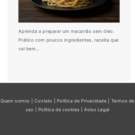
Aprenda a preparar um macarrão sem óleo.
Prático com poucos ingredientes, receita que
vai bem…
Quem somos
|
Contato
|
Política de Privacidade
|
Termos de
uso
|
Política de cookies
|
Aviso Legal