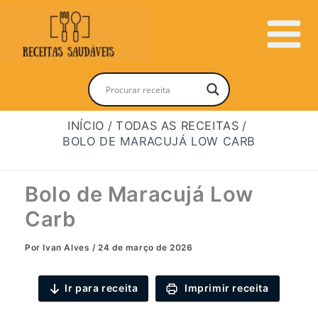
Ir
para
Main
o
conteúdo
Menu
INÍCIO
TODAS AS RECEITAS
BOLO DE MARACUJÁ LOW CARB
Bolo de Maracujá Low
Carb
Por
Ivan Alves
/
24 de março de 2026
Ir para receita
Imprimir receita