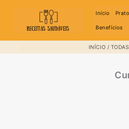
Ir
Início
Prato
para
o
Benefícios
conteúdo
INÍCIO
TODAS
Cu