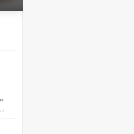
as
al