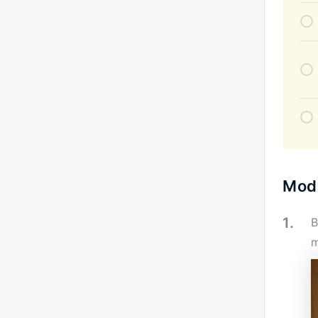
Mod
B
m