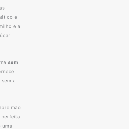
as
mático e
milho e a
çúcar
orna
sem
ornece
e
sem a
 abre mão
perfeita.
e uma