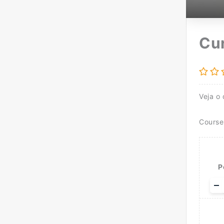
Cu
Veja o
Cours
P
Ad
–
se