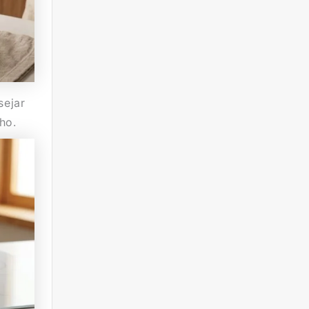
sejar
ho.