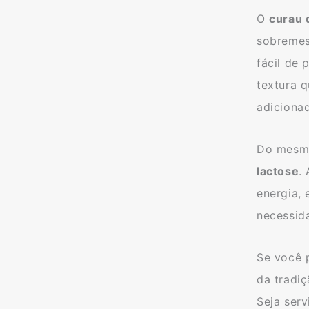
O
curau 
sobremes
fácil de 
textura 
adiciona
Do mesmo
lactose
.
energia, 
necessid
Se você 
da tradiç
Seja ser