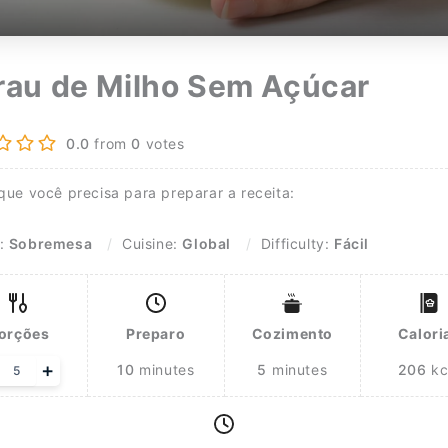
rau de Milho Sem Açúcar
0.0
from
0
votes
 que você precisa para preparar a receita:
e:
Sobremesa
Cuisine:
Global
Difficulty:
Fácil
orções
Preparo
Cozimento
Calori
just
+
10
minutes
5
minutes
206
kc
rvings