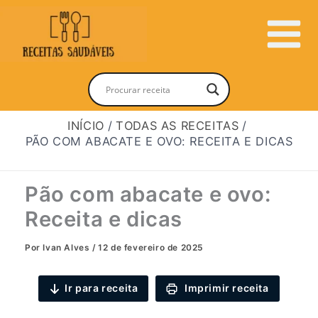
Ir
para
Main
o
conteúdo
Menu
INÍCIO
TODAS AS RECEITAS
PÃO COM ABACATE E OVO: RECEITA E DICAS
Pão com abacate e ovo:
Receita e dicas
Por
Ivan Alves
/
12 de fevereiro de 2025
Ir para receita
Imprimir receita