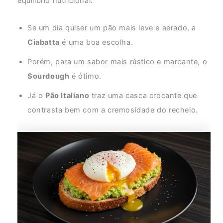
equilíbrio nutricional.
Se um dia quiser um pão mais leve e aerado, a
Ciabatta
é uma boa escolha.
Porém, para um sabor mais rústico e marcante, o
Sourdough
é ótimo.
Já o
Pão Italiano
traz uma casca crocante que
contrasta bem com a cremosidade do recheio.