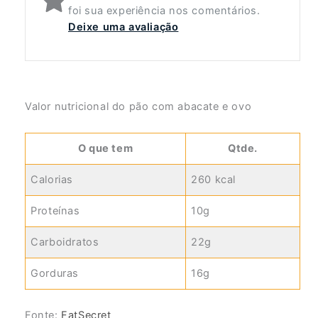
foi sua experiência nos comentários.
Deixe uma avaliação
Valor nutricional do pão com abacate e ovo
O que tem
Qtde.
Calorias
260 kcal
Proteínas
10g
Carboidratos
22g
Gorduras
16g
Fonte:
FatSecret