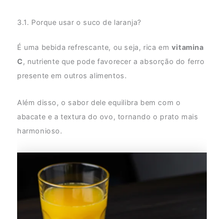
3.1. Porque usar o suco de laranja?
É uma bebida refrescante, ou seja, rica em
vitamina
C
, nutriente que pode favorecer a absorção do ferro
presente em outros alimentos.
Além disso, o sabor dele equilibra bem com o
abacate e a textura do ovo, tornando o prato mais
harmonioso.