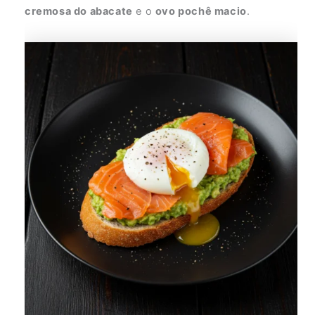
cremosa do abacate
e o
ovo pochê macio
.