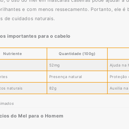
brilhantes e com menos ressecamento. Portanto, ele é 
s de cuidados naturais.
s importantes para o cabelo
Nutriente
Quantidade (100g)
52mg
Ajuda na 
ntes
Presença natural
Proteção 
tos naturais
82g
Auxilia n
timados
ícios do Mel para o Homem