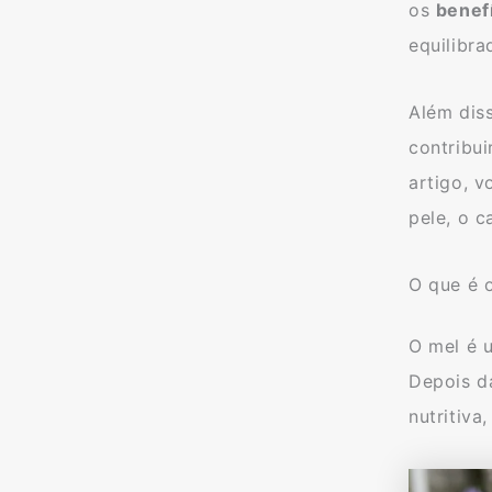
os
benef
equilibra
Além dis
contribu
artigo, 
pele, o c
O que é 
O mel é u
Depois d
nutritiva