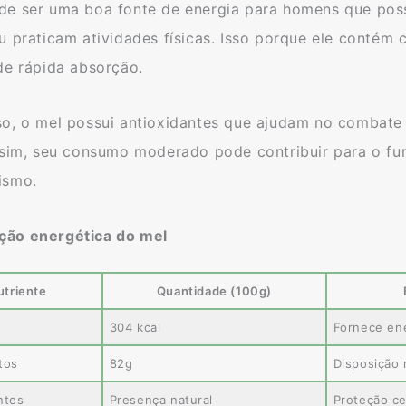
de ser uma boa fonte de energia para homens que pos
u praticam atividades físicas. Isso porque ele contém 
de rápida absorção.
so, o mel possui antioxidantes que ajudam no combate 
Assim, seu consumo moderado pode contribuir para o fu
ismo.
ão energética do mel
utriente
Quantidade (100g)
304 kcal
Fornece en
tos
82g
Disposição 
ntes
Presença natural
Proteção ce