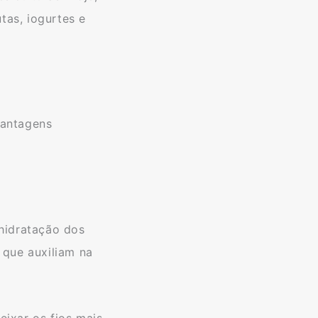
utas, iogurtes e
vantagens
 hidratação dos
 que auxiliam na
eixar os fios mais