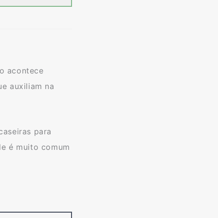
so acontece
ue auxiliam na
caseiras para
ele é muito comum