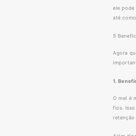
ele pode 
até como
5 Benefí
Agora qu
important
1. Benef
O mel é 
fios. Iss
retenção
Além dis