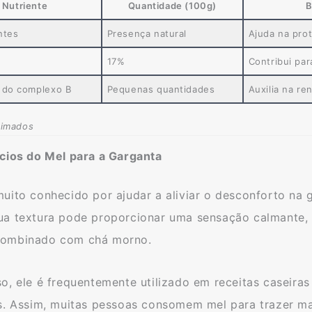
Nutriente
Quantidade (100g)
B
ntes
Presença natural
Ajuda na pro
17%
Contribui par
 do complexo B
Pequenas quantidades
Auxilia na re
timados
ícios do Mel para a Garganta
uito conhecido por ajudar a aliviar o desconforto na g
ua textura pode proporcionar uma sensação calmante, 
ombinado com chá morno.
o, ele é frequentemente utilizado em receitas caseiras
os. Assim, muitas pessoas consomem mel para trazer ma