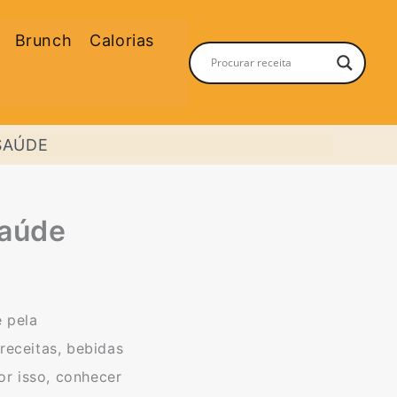
Brunch
Calorias
SAÚDE
saúde
 pela
 receitas, bebidas
or isso, conhecer