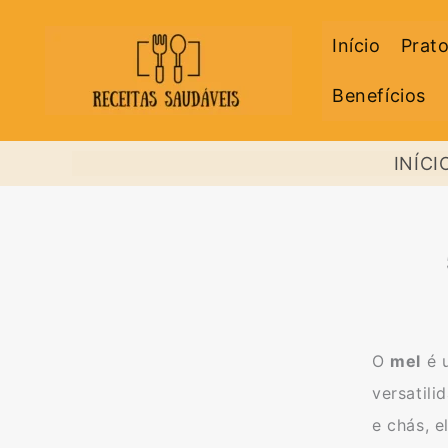
Ir
Início
Prato
para
o
Benefícios
conteúdo
INÍCI
O
mel
é u
versatili
e chás, e