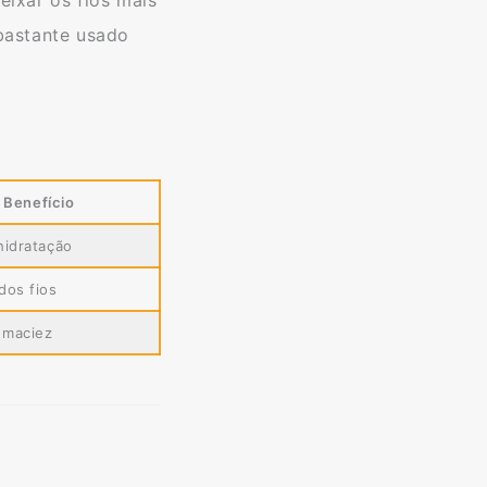
bastante usado
Benefício
hidratação
dos fios
a maciez