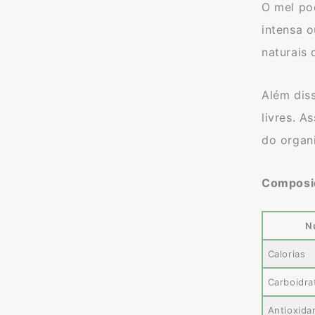
O mel po
intensa o
naturais 
Além dis
livres. 
do organ
Composiç
N
Calorias
Carboidra
Antioxida