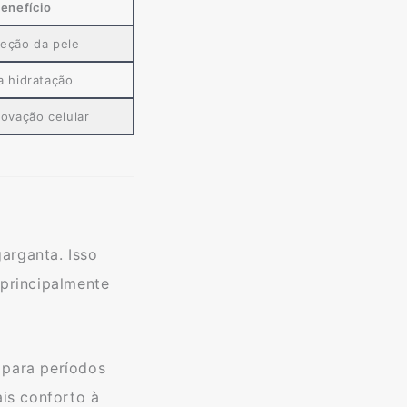
enefício
teção da pele
a hidratação
novação celular
arganta. Isso
principalmente
 para períodos
is conforto à