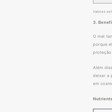
Valores es
3. Benefí
O mel ta
porque el
proteção
Além diss
deixar a
em cosmé
Nutrient