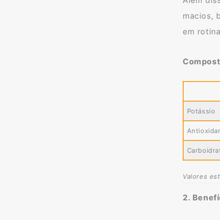
macios, 
em rotina
Composto
Potássio
Antioxida
Carboidra
Valores es
2. Benef