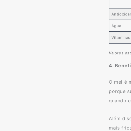
Antioxida
Água
Vitaminas
Valores es
4. Benef
O mel é m
porque s
quando c
Além diss
mais fri