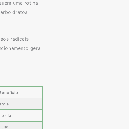
suem uma rotina
carboidratos
aos radicais
ncionamento geral
Benefício
ergia
no dia
lular