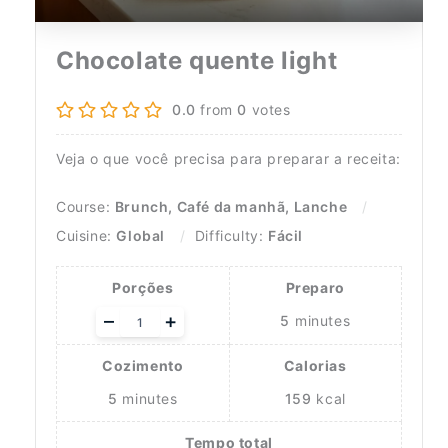
Chocolate quente light
0.0
from
0
votes
Veja o que você precisa para preparar a receita:
Course:
Brunch, Café da manhã, Lanche
Cuisine:
Global
Difficulty:
Fácil
Porções
Preparo
Adjust
–
+
5
minutes
servings
Cozimento
Calorias
5
minutes
159
kcal
Tempo total