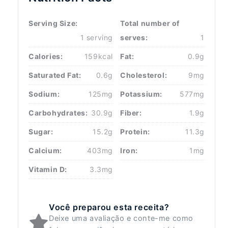
Serving Size:
Total number of
1 serving
serves:
1
Calories:
159kcal
Fat:
0.9g
Saturated Fat:
0.6g
Cholesterol:
9mg
Sodium:
125mg
Potassium:
577mg
Carbohydrates:
30.9g
Fiber:
1.9g
Sugar:
15.2g
Protein:
11.3g
Calcium:
403mg
Iron:
1mg
Vitamin D:
3.3mg
Você preparou esta receita?
Deixe uma avaliação e conte-me como