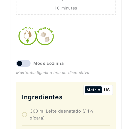
10
minutes
Modo cozinha
Mantenha ligada a tela do dispositivo
Metric
US
Ingredientes
300
ml
Leite desnatado (/ 1¼
xícara)