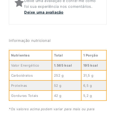
Deixe uma avaliação e conte-me como
foi sua experiência nos comentários.
Deixe uma avaliação
Informação nutricional
Nutrientes
Total
1 Porção
Valor Energético
1.565 kcal
195 kcal
Carboidratos
252 g
31,5 g
Proteínas
52 g
6,5 g
Gorduras Totais
42 g
5,2 g
*Os valores acima podem variar para mais ou para