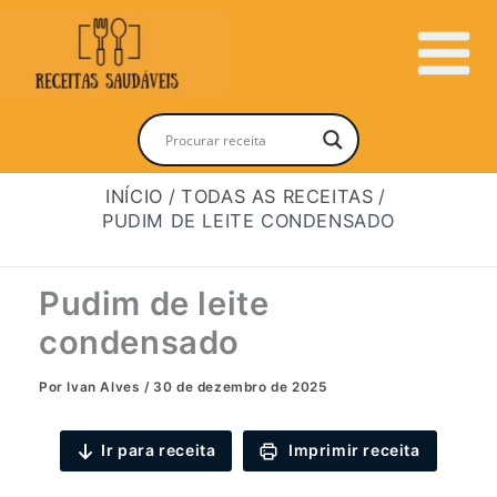
Ir
para
Main
o
conteúdo
Menu
INÍCIO
TODAS AS RECEITAS
PUDIM DE LEITE CONDENSADO
Pudim de leite
condensado
Por
Ivan Alves
/
30 de dezembro de 2025
Ir para receita
Imprimir receita