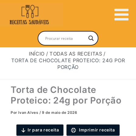
Ir
para
Main
o
conteúdo
Menu
INÍCIO
TODAS AS RECEITAS
TORTA DE CHOCOLATE PROTEICO: 24G POR
PORÇÃO
Torta de Chocolate
Proteico: 24g por Porção
Por
Ivan Alves
/
9 de maio de 2026
Ir para receita
Imprimir receita