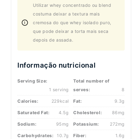
Utilizar whey concentrado ou blend
costuma deixar a textura mais
cremosa do que whey isolado puro,
que pode deixar a torta mais seca
depois de assada.
Informação nutricional
Serving Size:
Total number of
1 serving
serves:
8
Calories:
229kcal
Fat:
9.3g
Saturated Fat:
4.5g
Cholesterol:
86mg
Sodium:
95mg
Potassium:
272mg
Carbohydrates:
10.7g
Fiber:
1.6g