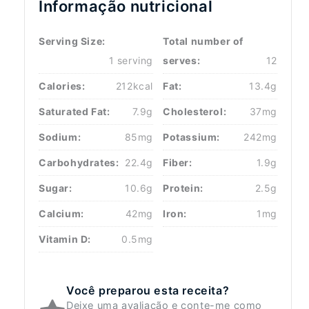
Informação nutricional
Serving Size:
Total number of
1 serving
serves:
12
Calories:
212kcal
Fat:
13.4g
Saturated Fat:
7.9g
Cholesterol:
37mg
Sodium:
85mg
Potassium:
242mg
Carbohydrates:
22.4g
Fiber:
1.9g
Sugar:
10.6g
Protein:
2.5g
Calcium:
42mg
Iron:
1mg
Vitamin D:
0.5mg
Você preparou esta receita?
Deixe uma avaliação e conte-me como