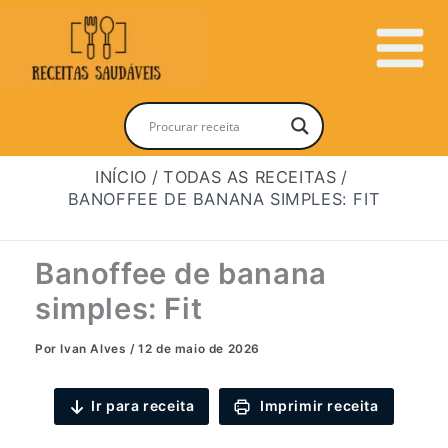
Ir
para
Main
o
conteúdo
Menu
INÍCIO
TODAS AS RECEITAS
BANOFFEE DE BANANA SIMPLES: FIT
Banoffee de banana
simples: Fit
Por
Ivan Alves
/
12 de maio de 2026
Ir para receita
Imprimir receita