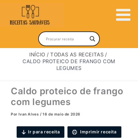
Ir
para
Main
o
conteúdo
Menu
INÍCIO
TODAS AS RECEITAS
CALDO PROTEICO DE FRANGO COM
LEGUMES
Caldo proteico de frango
com legumes
Por
Ivan Alves
/
16 de maio de 2026
Ir para receita
Imprimir receita