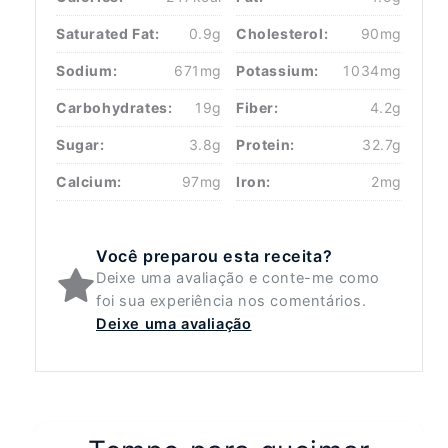
Saturated Fat:
0.9g
Cholesterol:
90mg
Sodium:
671mg
Potassium:
1034mg
Carbohydrates:
19g
Fiber:
4.2g
Sugar:
3.8g
Protein:
32.7g
Calcium:
97mg
Iron:
2mg
Você preparou esta receita?
Deixe uma avaliação e conte-me como
foi sua experiência nos comentários.
Deixe uma avaliação