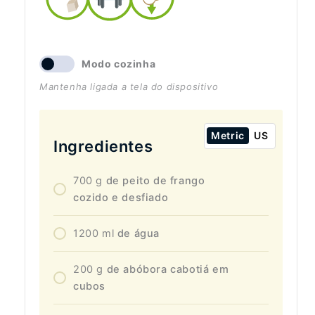
Modo cozinha
Mantenha ligada a tela do dispositivo
Metric
US
Ingredientes
700
g
de peito de frango
cozido e desfiado
1200
ml
de água
200
g
de abóbora cabotiá em
cubos