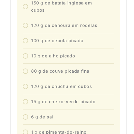
150
g
de batata inglesa em
cubos
120
g
de cenoura em rodelas
100
g
de cebola picada
10
g
de alho picado
80
g
de couve picada fina
120
g
de chuchu em cubos
15
g
de cheiro-verde picado
6
g
de sal
1
g
de pimenta-do-reino